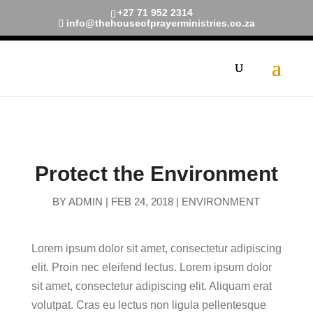
+27 71 952 2314
info@thehouseofprayerministries.co.za
[navxt-breadcrumbs]
Protect the Environment
BY
ADMIN
|
FEB 24, 2018
|
ENVIRONMENT
Lorem ipsum dolor sit amet, consectetur adipiscing
elit. Proin nec eleifend lectus. Lorem ipsum dolor
sit amet, consectetur adipiscing elit. Aliquam erat
volutpat. Cras eu lectus non ligula pellentesque