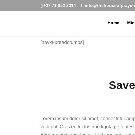
+27 71 952 2314
info@thehouseofprayerm
Home
Min
[navxt-breadcrumbs]
Save
Lorem ipsum dolor sit amet, consectetur adipi
volutpat. Cras eu lectus non ligula pellentes
Aliquam quis egestas erat. Ut faucibus, ante 