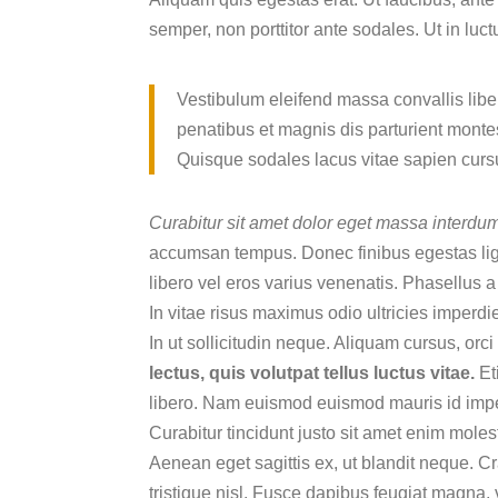
semper, non porttitor ante sodales. Ut in luct
Vestibulum eleifend massa convallis libero
penatibus et magnis dis parturient montes
Quisque sodales lacus vitae sapien cursu
Curabitur sit amet dolor eget massa interdum
accumsan tempus. Donec finibus egestas ligu
libero vel eros varius venenatis. Phasellus
In vitae risus maximus odio ultricies imperdie
In ut sollicitudin neque. Aliquam cursus, orci
lectus, quis volutpat tellus luctus vitae.
Eti
libero. Nam euismod euismod mauris id imper
Curabitur tincidunt justo sit amet enim mole
Aenean eget sagittis ex, ut blandit neque. 
tristique nisl. Fusce dapibus feugiat magna,