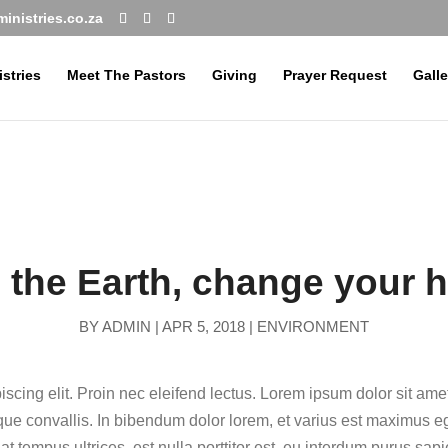
inistries.co.za
istries
Meet The Pastors
Giving
Prayer Request
Galle
 the Earth, change your h
BY
ADMIN
|
APR 5, 2018
|
ENVIRONMENT
scing elit. Proin nec eleifend lectus. Lorem ipsum dolor sit amet
que convallis. In bibendum dolor lorem, et varius est maximus ege
at tempus ultrices, est nulla porttitor est, eu interdum purus sap