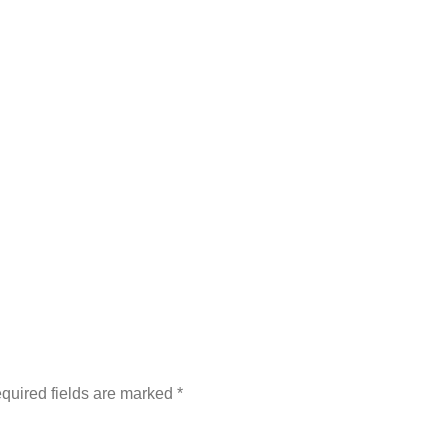
oin nec eleifend lectus.
Lorem ipsum dolor sit amet
rem ipsum dolor sit amet,
consectetur...
nsectetur...
quired fields are marked
*