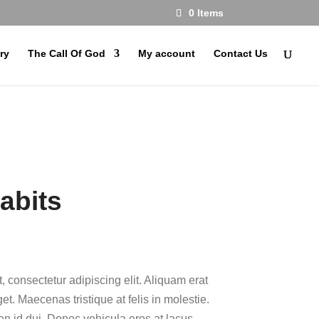
0 Items
ry
The Call Of God
My account
Contact Us
abits
, consectetur adipiscing elit. Aliquam erat
t. Maecenas tristique at felis in molestie.
ien id dui. Donec vehicula eros at lacus