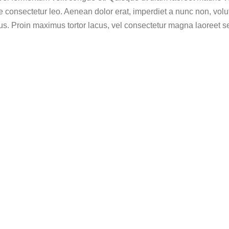
e consectetur leo. Aenean dolor erat, imperdiet a nunc non, volut
bus. Proin maximus tortor lacus, vel consectetur magna laoreet s
admin
admin
Lorem ipsum dolor sit amet
rem ipsum dolor sit amet,
consectetur adipiscing elit
nsectetur adipiscing elit.
Proin nec eleifend lectus.