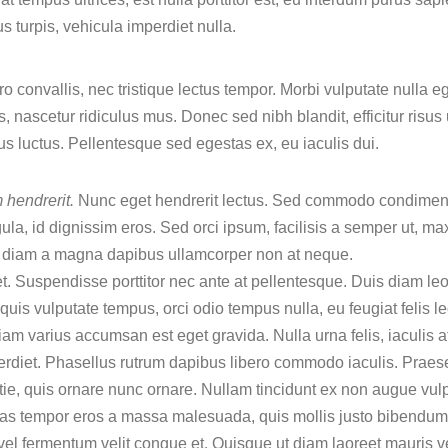
us turpis, vehicula imperdiet nulla.
 convallis, nec tristique lectus tempor. Morbi vulputate nulla eg
, nascetur ridiculus mus. Donec sed nibh blandit, efficitur risus
s luctus. Pellentesque sed egestas ex, eu iaculis dui.
 hendrerit.
Nunc eget hendrerit lectus. Sed commodo condimen
la, id dignissim eros. Sed orci ipsum, facilisis a semper ut, m
 a diam a magna dapibus ullamcorper non at neque.
t. Suspendisse porttitor nec ante at pellentesque. Duis diam leo,
 quis vulputate tempus, orci odio tempus nulla, eu feugiat felis 
am varius accumsan est eget gravida. Nulla urna felis, iaculis at
diet. Phasellus rutrum dapibus libero commodo iaculis. Praese
stie, quis ornare nunc ornare. Nullam tincidunt ex non augue v
Cras tempor eros a massa malesuada, quis mollis justo bibendum.
 vel fermentum velit congue et. Quisque ut diam laoreet mauris 