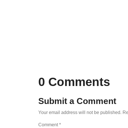
Proin nec eleifend lectus.
Pr
Lorem ipsum dolor sit amet,
Lo
consectetur...
co
0 Comments
Submit a Comment
Your email address will not be published.
Re
Comment
*