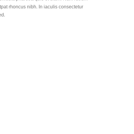
pat rhoncus nibh. In iaculis consectetur
ed.
admin
,
Lorem ipsum dolor sit amet,
.
consectetur adipiscing elit.
Proin nec eleifend lectus.