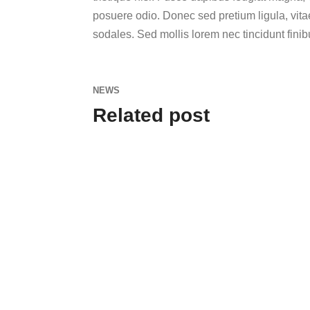
posuere odio. Donec sed pretium ligula, vita
sodales. Sed mollis lorem nec tincidunt fini
NEWS
Related post
admin
Lorem ipsum dolor sit amet,
Lo
consectetur adipiscing elit.
co