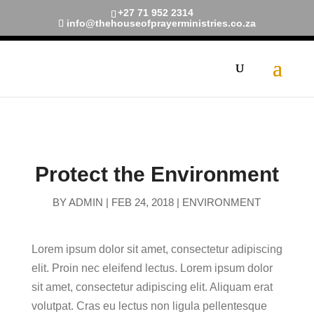
+27 71 952 2314
info@thehouseofprayerministries.co.za
[navxt-breadcrumbs]
Protect the Environment
BY
ADMIN
|
FEB 24, 2018
|
ENVIRONMENT
Lorem ipsum dolor sit amet, consectetur adipiscing
elit. Proin nec eleifend lectus. Lorem ipsum dolor
sit amet, consectetur adipiscing elit. Aliquam erat
volutpat. Cras eu lectus non ligula pellentesque