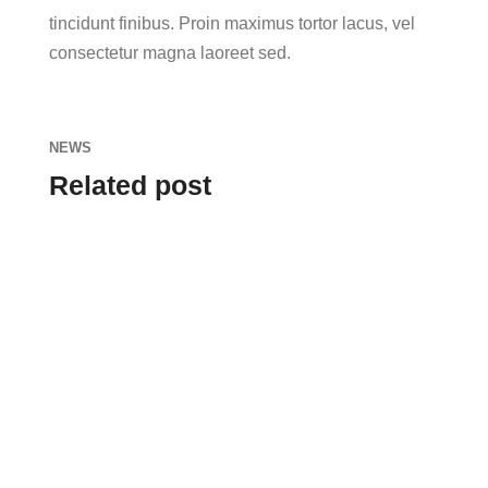
tincidunt finibus. Proin maximus tortor lacus, vel
consectetur magna laoreet sed.
NEWS
Related post
admin
Lorem ipsum dolor sit amet, consectetur
adipiscing elit. Proin nec eleifend lectus.
Lorem ipsum dolor sit amet, consectetur...