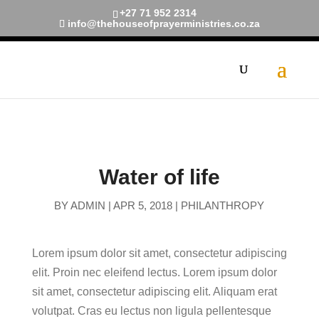
+27 71 952 2314
info@thehouseofprayerministries.co.za
[navxt-breadcrumbs]
Water of life
BY
ADMIN
|
APR 5, 2018
|
PHILANTHROPY
Lorem ipsum dolor sit amet, consectetur adipiscing
elit. Proin nec eleifend lectus. Lorem ipsum dolor
sit amet, consectetur adipiscing elit. Aliquam erat
volutpat. Cras eu lectus non ligula pellentesque