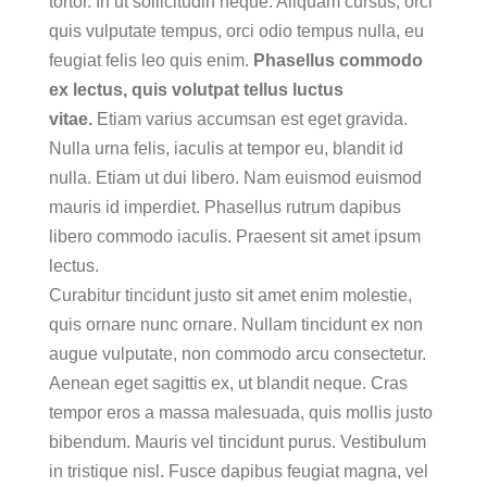
tortor. In ut sollicitudin neque. Aliquam cursus, orci
quis vulputate tempus, orci odio tempus nulla, eu
feugiat felis leo quis enim.
Phasellus commodo
ex lectus, quis volutpat tellus luctus
vitae.
Etiam varius accumsan est eget gravida.
Nulla urna felis, iaculis at tempor eu, blandit id
nulla. Etiam ut dui libero. Nam euismod euismod
mauris id imperdiet. Phasellus rutrum dapibus
libero commodo iaculis. Praesent sit amet ipsum
lectus.
Curabitur tincidunt justo sit amet enim molestie,
quis ornare nunc ornare. Nullam tincidunt ex non
augue vulputate, non commodo arcu consectetur.
Aenean eget sagittis ex, ut blandit neque. Cras
tempor eros a massa malesuada, quis mollis justo
bibendum. Mauris vel tincidunt purus. Vestibulum
in tristique nisl. Fusce dapibus feugiat magna, vel