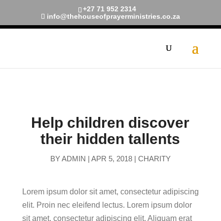
+27 71 952 2314
info@thehouseofprayerministries.co.za
[navxt-breadcrumbs]
Help children discover
their hidden tallents
BY
ADMIN
|
APR 5, 2018
|
CHARITY
Lorem ipsum dolor sit amet, consectetur adipiscing
elit. Proin nec eleifend lectus. Lorem ipsum dolor
sit amet, consectetur adipiscing elit. Aliquam erat