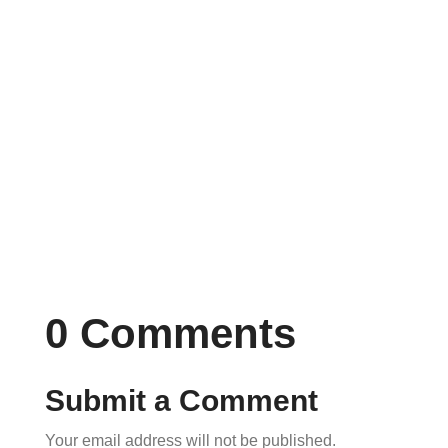
admin
Lorem ipsum dolor sit amet, consectetur
adipiscing elit. Proin nec eleifend lectus.
Lorem ipsum dolor sit amet, consectetur...
0 Comments
Submit a Comment
Your email address will not be published.