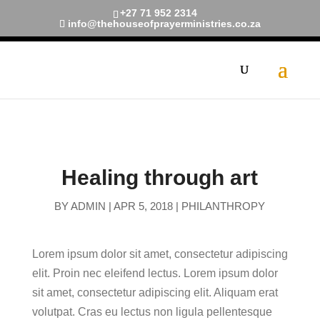
+27 71 952 2314
info@thehouseofprayerministries.co.za
[navxt-breadcrumbs]
Healing through art
BY
ADMIN
|
APR 5, 2018
|
PHILANTHROPY
Lorem ipsum dolor sit amet, consectetur adipiscing
elit. Proin nec eleifend lectus. Lorem ipsum dolor
sit amet, consectetur adipiscing elit. Aliquam erat
volutpat. Cras eu lectus non ligula pellentesque