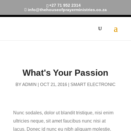
+27 71 952 2314
info@thehouseofprayerministries.co.za
[navxt-breadcrumbs]
What's Your Passion
BY
ADMIN
|
OCT 21, 2016
|
SMART ELECTRONIC
Nunc sodales, dolor ut blandit tristique, nisi enim
ultricies neque, sit amet faucibus nunc nisi at
lacus. Donec id nunc eu nibh aliquam molestie.